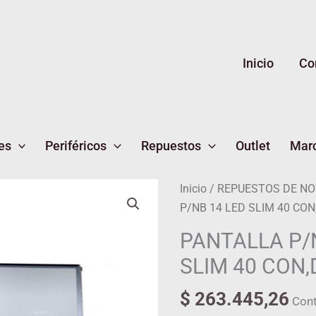
Inicio
Co
es
Periféricos
Repuestos
Outlet
Mar
PANTALLA
Inicio
/
REPUESTOS DE N
P/NB
P/NB 14 LED SLIM 40 CO
14
PANTALLA P/
LED
SLIM 40 CON
SLIM
40
$
263.445,26
Cont
CON,DER+ANCLA