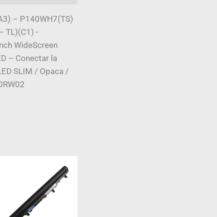
A3) – P140WH7(TS)
TL)(C1) -
nch WideScreen
ED – Conectar la
 LED SLIM / Opaca /
40RW02