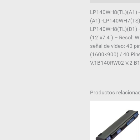
LP140WH8(TL)(A1) 
(A1) -LP140WH7(TS)
LP140WH8(TL)(D1) -
(12`x7.4`) – Resol: 
señal de vídeo: 40 p
(1600×900) / 40 Pi
V.1B140RW02 V.2 
Productos relaciona