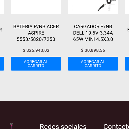
BATERIA P/NB ACER
CARGADOR P/NB
R
ASPIRE
DELL 19.5V-3.34A
5553/5820/7250
65W MINI 4.5X3.0
$
325.943,02
$
30.898,56
AGREGAR AL
AGREGAR AL
CARRITO
CARRITO
Redes sociales
Contact