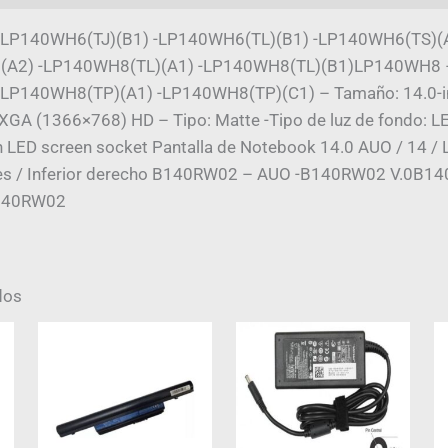
-LP140WH6(TJ)(B1) -LP140WH6(TL)(B1) -LP140WH6(TS)(
(A2) -LP140WH8(TL)(A1) -LP140WH8(TL)(B1)LP140WH8 – 
LP140WH8(TP)(A1) -LP140WH8(TP)(C1) – Tamaño: 14.0-i
WXGA (1366×768) HD – Tipo: Matte -Tipo de luz de fondo: L
in LED screen socket Pantalla de Notebook 14.0 AUO / 14 /
nes / Inferior derecho B140RW02 – AUO -B140RW02 V.0B1
B140RW02
dos