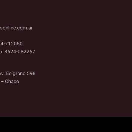
sonline.com.ar
24-712050
co: 3624-082267
Av. Belgrano 598
 – Chaco