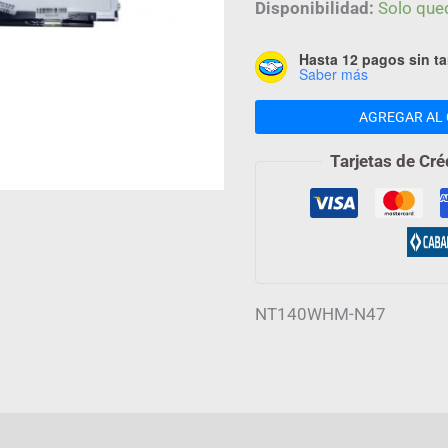
cantidad
Disponibilidad:
Solo que
Hasta 12 pagos sin ta
Saber más
AGREGAR AL 
Tarjetas de Cré
NT140WHM-N47
mación adicional
Valoraciones (0)