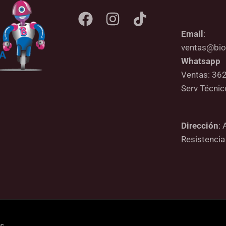
Email
:
ventas@bio
Whatsapp
Ventas: 36
Serv Técni
Dirección
: 
Resistencia
os