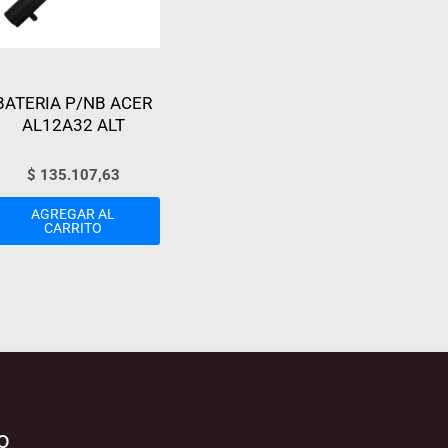
BATERIA P/NB ACER
AL12A32 ALT
$
135.107,63
AGREGAR AL
CARRITO
o