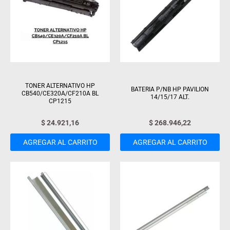
TONER ALTERNATIVO HP
BATERIA P/NB HP PAVILION
CB540/CE320A/CF210A BL
14/15/17 ALT.
CP1215
$
24.921,16
$
268.946,22
AGREGAR AL CARRITO
AGREGAR AL CARRITO