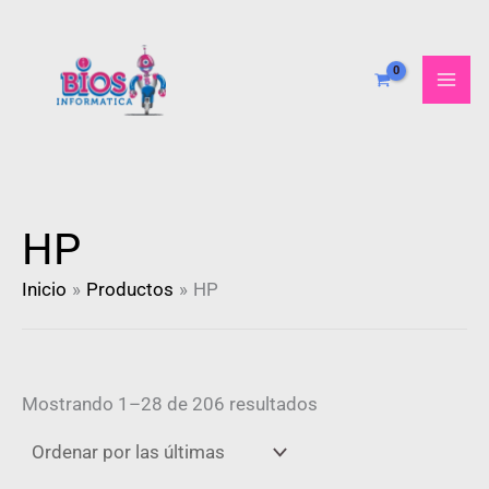
Ordenado
Ir
por
al
más
recientes
contenido
HP
Inicio
Productos
HP
Mostrando 1–28 de 206 resultados