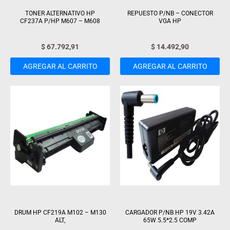
TONER ALTERNATIVO HP
REPUESTO P/NB – CONECTOR
CF237A P/HP M607 – M608
VGA HP
$
67.792,91
$
14.492,90
AGREGAR AL CARRITO
AGREGAR AL CARRITO
DRUM HP CF219A M102 – M130
CARGADOR P/NB HP 19V 3.42A
ALT,
65W 5.5*2.5 COMP