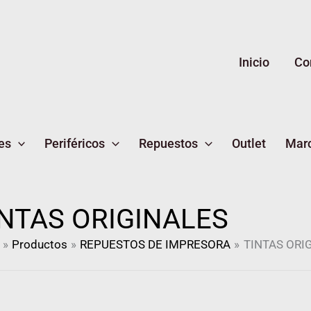
Ordenado
por
más
recientes
Inicio
Co
es
Periféricos
Repuestos
Outlet
Mar
INTAS ORIGINALES
Productos
REPUESTOS DE IMPRESORA
TINTAS ORI