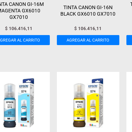
NTA CANON GI-16M
TINTA CANON GI-16N
MAGENTA GX6010
BLACK GX6010 GX7010
GX7010
$
106.416,11
$
106.416,11
GREGAR AL CARRITO
AGREGAR AL CARRITO