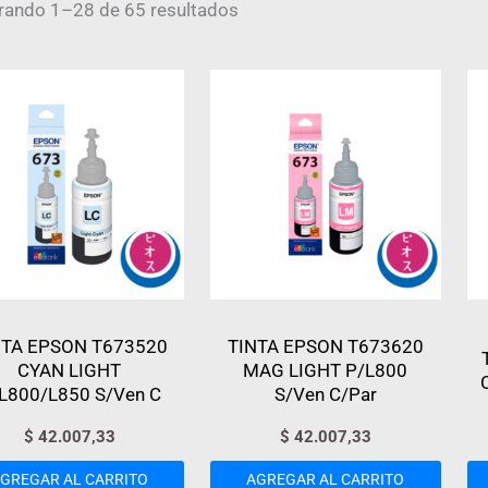
rando 1–28 de 65 resultados
NTA EPSON T673520
TINTA EPSON T673620
CYAN LIGHT
MAG LIGHT P/L800
L800/L850 S/Ven C
S/Ven C/Par
$
42.007,33
$
42.007,33
GREGAR AL CARRITO
AGREGAR AL CARRITO