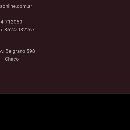
sonline.com.ar
24-712050
co: 3624-082267
Av. Belgrano 598
 – Chaco