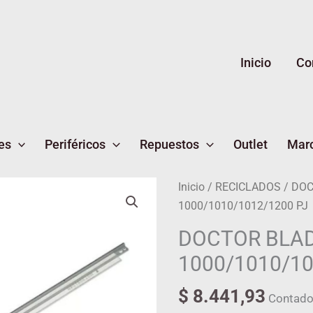
Inicio
Co
es
Periféricos
Repuestos
Outlet
Mar
DOCTOR
Inicio
/
RECICLADOS
/ DOC
BLADE
1000/1010/1012/1200 PJ
HP
DOCTOR BLA
1000/1010/1012/1200
1000/1010/10
PJ
cantidad
$
8.441,93
Contado