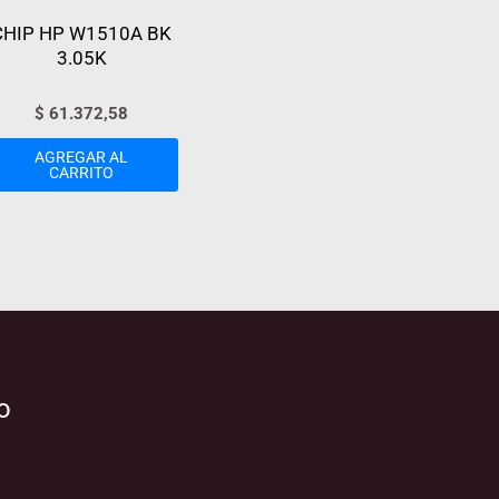
CHIP HP W1510A BK
3.05K
$
61.372,58
AGREGAR AL
CARRITO
o