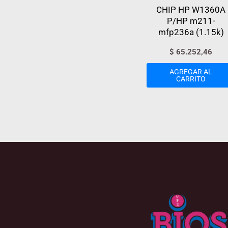
CHIP HP W1360A
P/HP m211-
mfp236a (1.15k)
$
65.252,46
AGREGAR AL
CARRITO