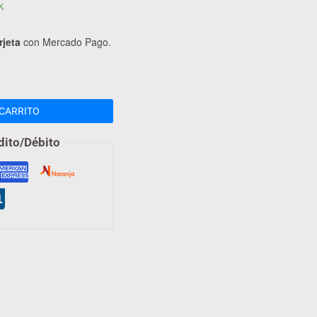
k
rjeta
con Mercado Pago.
CARRITO
dito/Débito