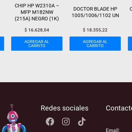
CHIP HP W2310A –
DOCTOR BLADE HP
MFP M182NW
1005/1006/1102 UN
(215A) NEGRO (1K)
$
16.628,04
$
18.355,22
AGREGAR AL
AGREGAR AL
CARRITO
CARRITO
Redes sociales
Contact
Email
: