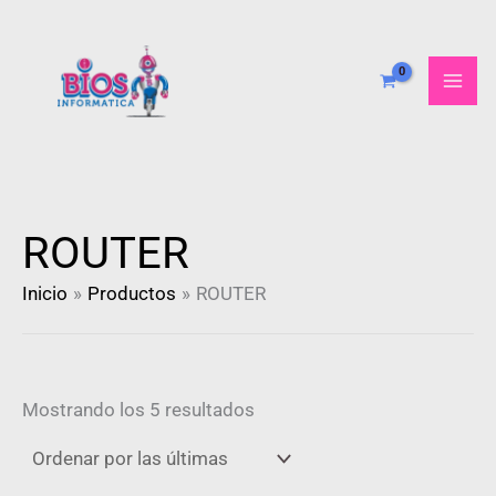
Ordenado
Ir
por
al
más
recientes
contenido
ROUTER
Inicio
Productos
ROUTER
Mostrando los 5 resultados