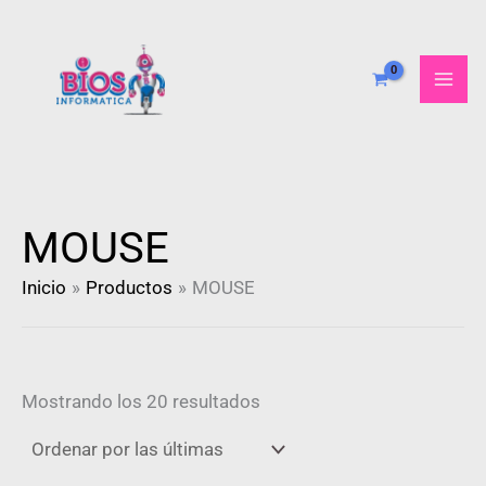
Ordenado
Ir
por
al
más
recientes
contenido
MOUSE
Inicio
Productos
MOUSE
Mostrando los 20 resultados