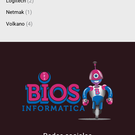
Logitech
(2)
Netmak
(1)
Volkano
(4)