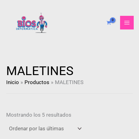
Ordenado
Ir
por
al
más
recientes
contenido
MALETINES
Inicio
Productos
MALETINES
Mostrando los 5 resultados