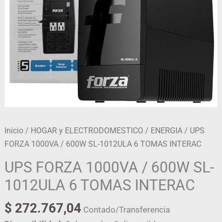
TOMAS
INTERAC
cantidad
Inicio
/
HOGAR y ELECTRODOMESTICO
/
ENERGIA
/ UPS
FORZA 1000VA / 600W SL-1012ULA 6 TOMAS INTERAC
UPS FORZA 1000VA / 600W SL-
1012ULA 6 TOMAS INTERAC
$
272.767,04
Contado/Transferencia