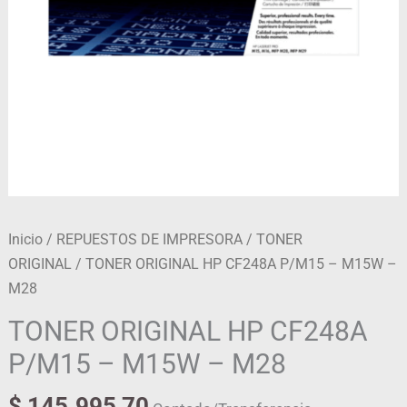
M28
cantidad
Inicio
/
REPUESTOS DE IMPRESORA
/
TONER
ORIGINAL
/ TONER ORIGINAL HP CF248A P/M15 – M15W –
M28
TONER ORIGINAL HP CF248A
P/M15 – M15W – M28
$
145.995,70