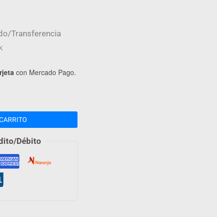
do/Transferencia
k
rjeta
con Mercado Pago.
CARRITO
dito/Débito