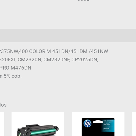
mación adicional
Valoraciones (0)
P375NW,400 COLOR M 451DN/451DM /451NW
20FXI, CM2320N, CM2320NF, CP2025DN,
 PRO M476DN
n 5% cob.
dos