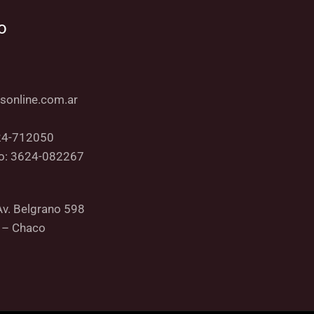
o
sonline.com.ar
24-712050
co: 3624-082267
Av. Belgrano 598
 – Chaco