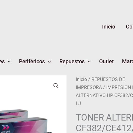
Inicio
Co
es
Periféricos
Repuestos
Outlet
Mar
TONER
Inicio
/
REPUESTOS DE
ALTERNATIVO
IMPRESORA
/
IMPRESION
HP
ALTERNATIVO HP CF382/
CF382/CE412/CC532A
LJ
YELL
TONER ALTER
LJ
CF382/CE412
cantidad