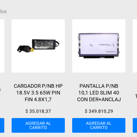
dos
CARGADOR P/NB HP
PANTALLA P/NB
4
18.5V 3.5 65W PIN
10,1 LED SLIM 40
FIN 4.8X1,7
CON DER+ANCLAJ
$
35.018,37
$
349.810,29
AGREGAR AL
AGREGAR AL
CARRITO
CARRITO