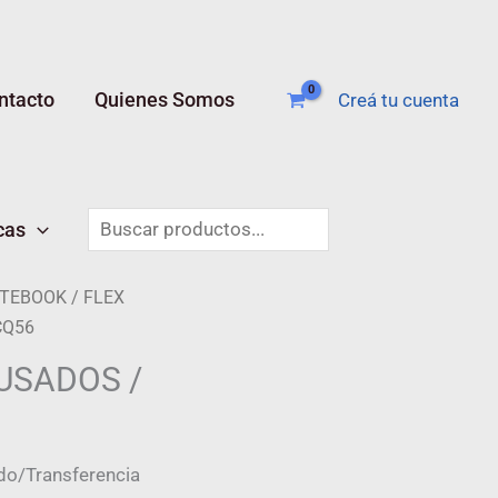
ntacto
Quienes Somos
Creá tu cuenta
Buscar
cas
OTEBOOK
/ FLEX
CQ56
USADOS /
do/Transferencia