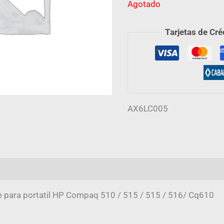
Agotado
Tarjetas de Cré
AX6LC005
mación adicional
Valoraciones (0)
e para portatil HP Compaq 510 / 515 / 515 / 516/ Cq610