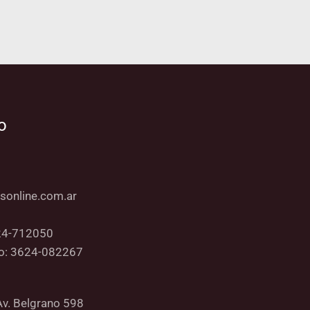
o
sonline.com.ar
24-712050
co: 3624-082267
Av. Belgrano 598