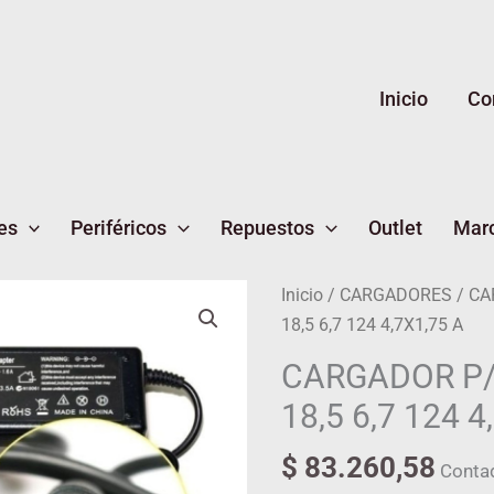
Inicio
Co
es
Periféricos
Repuestos
Outlet
Mar
CARGADOR
Inicio
/
CARGADORES
/ CA
P/NB
18,5 6,7 124 4,7X1,75 A
HP
CARGADOR P/
PIN
18,5 6,7 124 4
18,5
6,7
$
83.260,58
Conta
124