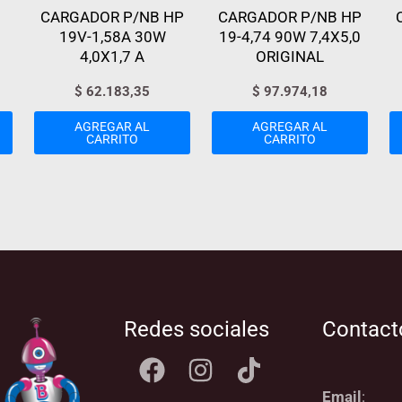
CARGADOR P/NB HP
CARGADOR P/NB HP
19V-1,58A 30W
19-4,74 90W 7,4X5,0
4,0X1,7 A
ORIGINAL
$
62.183,35
$
97.974,18
AGREGAR AL
AGREGAR AL
CARRITO
CARRITO
Redes sociales
Contact
Email
: