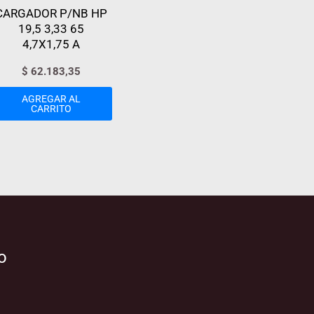
CARGADOR P/NB HP
19,5 3,33 65
4,7X1,75 A
$
62.183,35
AGREGAR AL
CARRITO
o