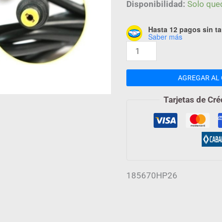
4,7X1,75
Disponibilidad:
Solo que
A
Hasta 12 pagos sin ta
cantidad
Saber más
AGREGAR AL 
Tarjetas de Cré
185670HP26