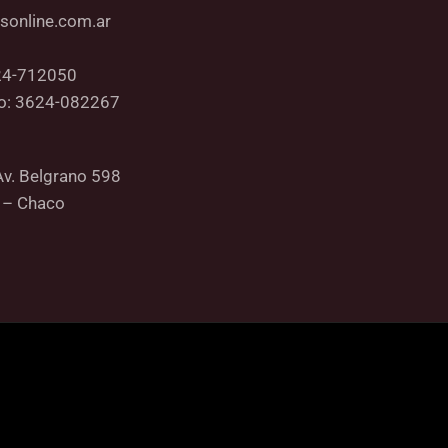
sonline.com.ar
24-712050
co: 3624-082267
Av. Belgrano 598
 – Chaco