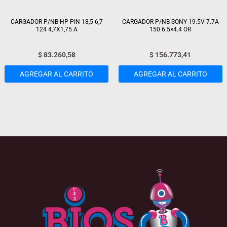
CARGADOR P/NB HP PIN 18,5 6,7
CARGADOR P/NB SONY 19.5V-7.7A
124 4,7X1,75 A
150 6.5×4.4 OR
$
83.260,58
$
156.773,41
AGREGAR AL CARRITO
AGREGAR AL CARRITO