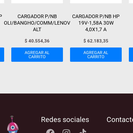
P
CARGADOR P/NB
CARGADOR P/NB HP
OLI/BANGHO/COMM/LENOV
19V-1,58A 30W
ALT
4,0X1,7 A
$
40.554,36
$
62.183,35
AGREGAR AL
AGREGAR AL
CARRITO
CARRITO
Redes sociales
Contact