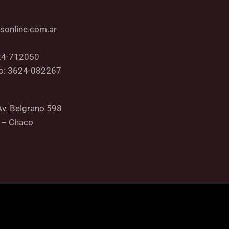
sonline.com.ar
24-712050
co: 3624-082267
Av. Belgrano 598
 – Chaco