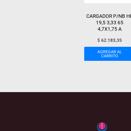
CARGADOR P/NB H
19,5 3,33 65
4,7X1,75 A
$
62.183,35
AGREGAR AL
CARRITO