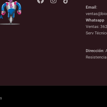
Email
:
ventas@bio
Whatsapp
Ventas: 36
Serv Técni
Dirección
: 
Resistencia
os