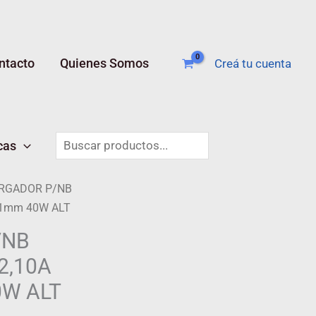
ntacto
Quienes Somos
Creá tu cuenta
Buscar
cas
RGADOR P/NB
.1mm 40W ALT
/NB
2,10A
0W ALT