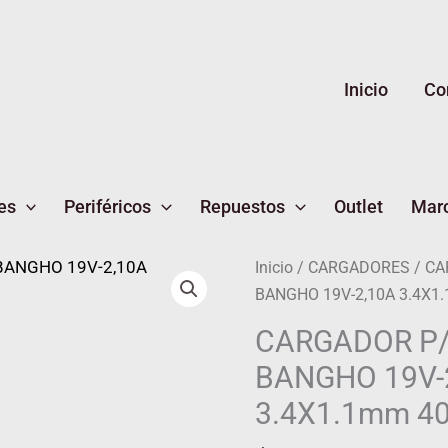
Inicio
Co
es
Periféricos
Repuestos
Outlet
Mar
CARGADOR
Inicio
/
CARGADORES
/ CA
P/NB
BANGHO 19V-2,10A 3.4X1
BANGHO
CARGADOR P
19V-
BANGHO 19V-
2,10A
3.4X1.1mm
3.4X1.1mm 4
40W