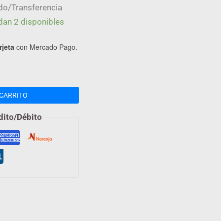
do/Transferencia
dan 2 disponibles
rjeta
con Mercado Pago.
CARRITO
dito/Débito