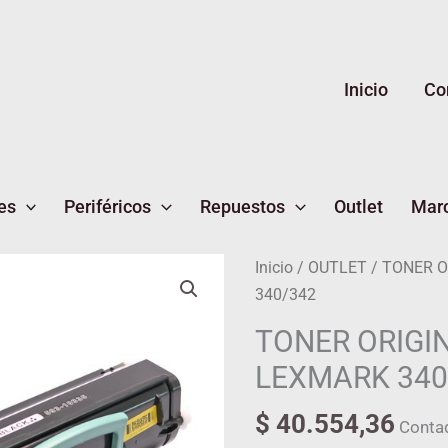
Inicio
Co
es
Periféricos
Repuestos
Outlet
Mar
TONER
Inicio
/
OUTLET
/ TONER O
ORIGINAL
340/342
LEXMARK
TONER ORIGI
340/342
LEXMARK 340
cantidad
$
40.554,36
Conta