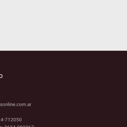
o
sonline.com.ar
24-712050