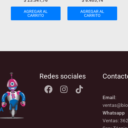
$
23.541,76
$
8.405,14
AGREGAR AL
AGREGAR AL
CARRITO
CARRITO
Redes sociales
Contact
Email
:
ventas@bio
Whatsapp
Ventas: 36