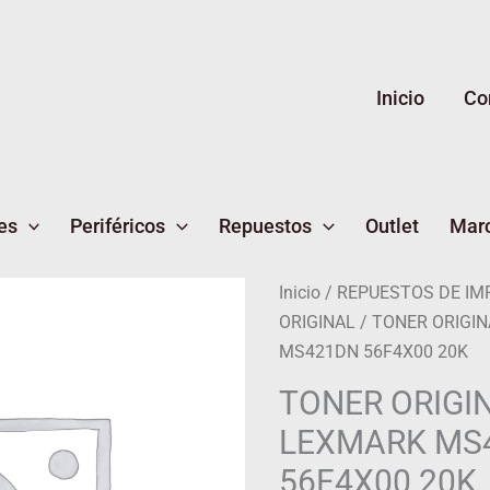
Inicio
Co
es
Periféricos
Repuestos
Outlet
Mar
Inicio
/
REPUESTOS DE IM
ORIGINAL
/ TONER ORIGI
MS421DN 56F4X00 20K
TONER ORIGI
LEXMARK MS
56F4X00 20K