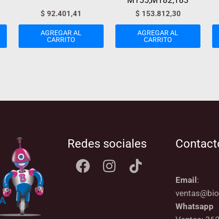
M155,M182,183
$
92.401,41
$
153.812,30
AGREGAR AL
AGREGAR AL
CARRITO
CARRITO
Redes sociales
Contact
Email
:
ventas@bio
Whatsapp