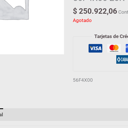
$
250.922,06
Cont
Agotado
Tarjetas de Cré
56F4X00
al
Valoraciones (0)