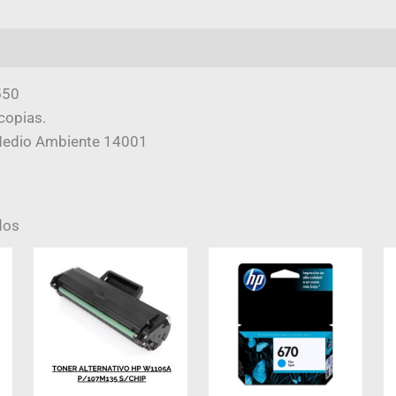
mación adicional
Valoraciones (0)
550
copias.
Medio Ambiente 14001
dos