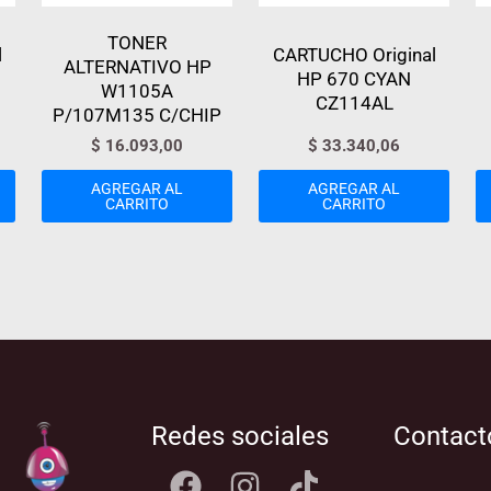
TONER
l
CARTUCHO Original
ALTERNATIVO HP
HP 670 CYAN
W1105A
CZ114AL
P/107M135 C/CHIP
$
16.093,00
$
33.340,06
AGREGAR AL
AGREGAR AL
CARRITO
CARRITO
Redes sociales
Contact