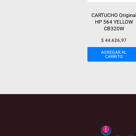
CARTUCHO Origina
HP 564 YELLOW
CB320W
$
44.626,97
AGREGAR AL
CARRITO