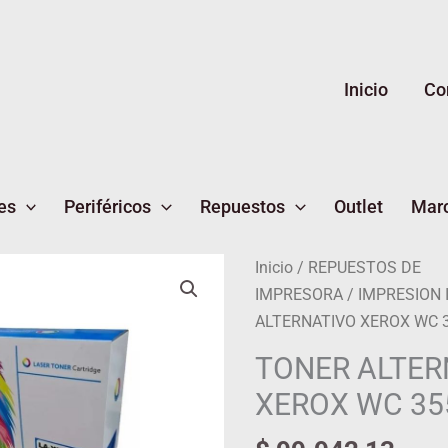
Inicio
Co
es
Periféricos
Repuestos
Outlet
Mar
TONER
Inicio
/
REPUESTOS DE
ALTERNATIVO
IMPRESORA
/
IMPRESION
XEROX
ALTERNATIVO XEROX WC 
WC
TONER ALTER
3550
XEROX WC 35
cantidad