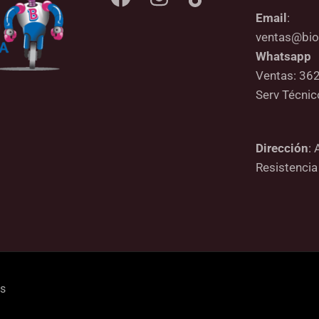
Email
:
ventas@bio
Whatsapp
Ventas: 36
Serv Técni
Dirección
: 
Resistencia
os