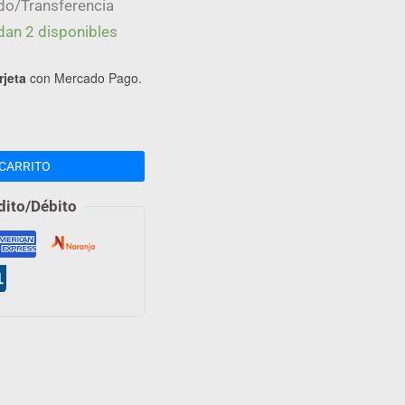
do/Transferencia
dan 2 disponibles
rjeta
con Mercado Pago.
CARRITO
dito/Débito