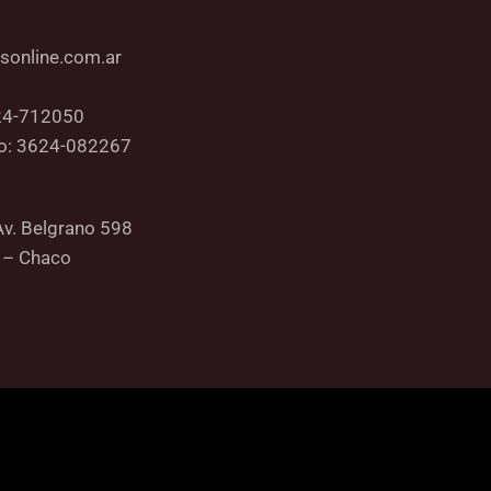
sonline.com.ar
24-712050
co: 3624-082267
Av. Belgrano 598
 – Chaco