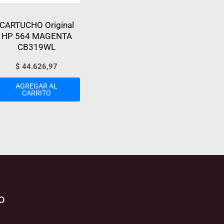
CARTUCHO Original
HP 564 MAGENTA
CB319WL
$
44.626,97
AGREGAR AL
CARRITO
o