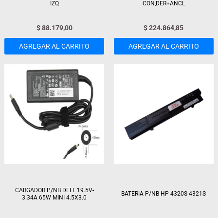
IZQ
CON,DER+ANCL
$
88.179,00
$
224.864,85
AGREGAR AL CARRITO
AGREGAR AL CARRITO
CARGADOR P/NB DELL 19.5V-
BATERIA P/NB HP 4320S 4321S
3.34A 65W MINI 4.5X3.0