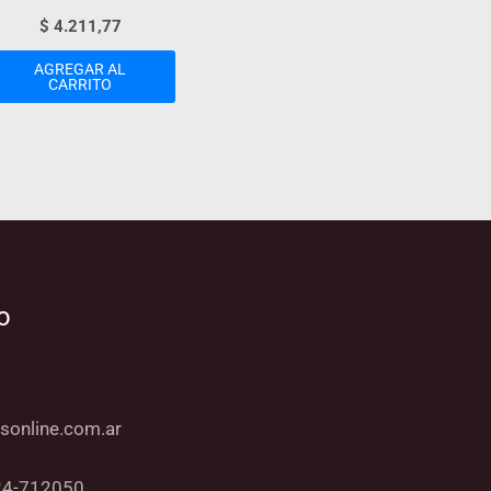
$
4.211,77
AGREGAR AL
CARRITO
o
sonline.com.ar
24-712050