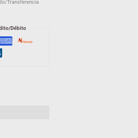
do/Transferencia
dito/Débito