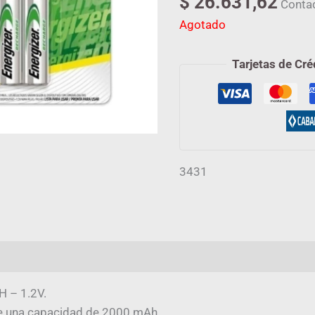
$
26.631,62
Conta
Agotado
Tarjetas de Cré
3431
mación adicional
Valoraciones (0)
 – 1.2V.
ne una capacidad de 2000 mAh.