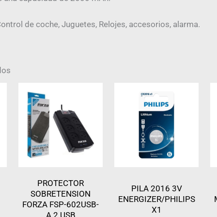
trol de coche, Juguetes, Relojes, accesorios, alarma.
dos
PROTECTOR
PILA 2016 3V
SOBRETENSION
ENERGIZER/PHILIPS
FORZA FSP-602USB-
X1
A 2 USB