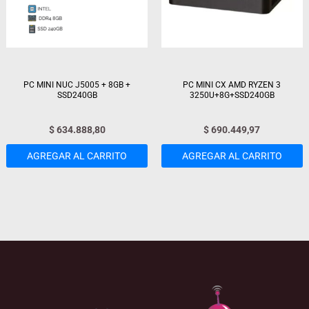
PC MINI NUC J5005 + 8GB +
PC MINI CX AMD RYZEN 3
SSD240GB
3250U+8G+SSD240GB
$
634.888,80
$
690.449,97
AGREGAR AL CARRITO
AGREGAR AL CARRITO