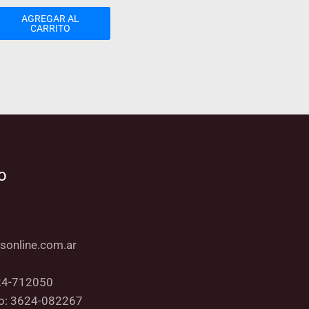
AGREGAR AL
CARRITO
o
sonline.com.ar
24-712050
co: 3624-082267