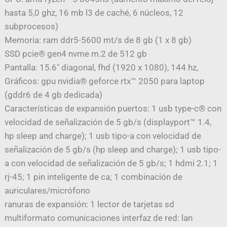
hasta 5,0 ghz, 16 mb l3 de caché, 6 núcleos, 12
subprocesos)
Memoria: ram ddr5-5600 mt/s de 8 gb (1 x 8 gb)
SSD pcie® gen4 nvme m.2 de 512 gb
Pantalla: 15.6″ diagonal, fhd (1920 x 1080), 144 hz,
Gráficos: gpu nvidia® geforce rtx™ 2050 para laptop
(gddr6 de 4 gb dedicada)
Características de expansión puertos: 1 usb type-c® con
velocidad de señalización de 5 gb/s (displayport™ 1.4,
hp sleep and charge); 1 usb tipo-a con velocidad de
señalización de 5 gb/s (hp sleep and charge); 1 usb tipo-
a con velocidad de señalización de 5 gb/s; 1 hdmi 2.1; 1
rj-45; 1 pin inteligente de ca; 1 combinación de
auriculares/micrófono
ranuras de expansión: 1 lector de tarjetas sd
multiformato comunicaciones interfaz de red: lan