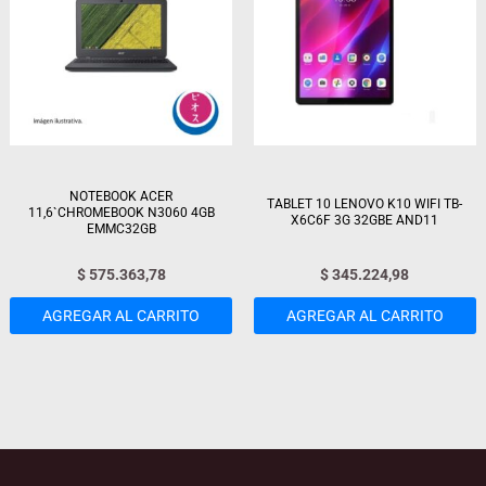
NOTEBOOK ACER
TABLET 10 LENOVO K10 WIFI TB-
11,6`CHROMEBOOK N3060 4GB
X6C6F 3G 32GBE AND11
EMMC32GB
$
575.363,78
$
345.224,98
AGREGAR AL CARRITO
AGREGAR AL CARRITO