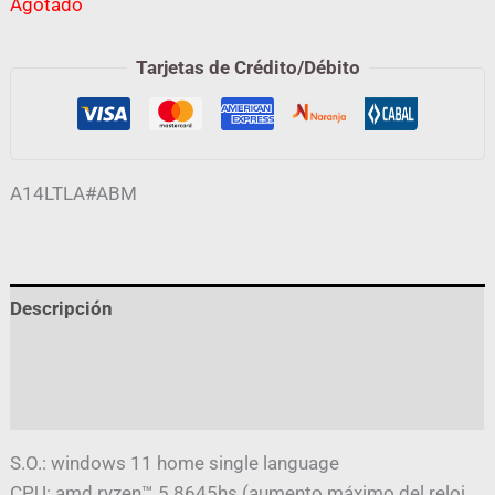
Agotado
Tarjetas de Crédito/Débito
A14LTLA#ABM
Descripción
Información adicional
Valoraciones (0)
S.O.: windows 11 home single language
CPU: amd ryzen™ 5 8645hs (aumento máximo del reloj