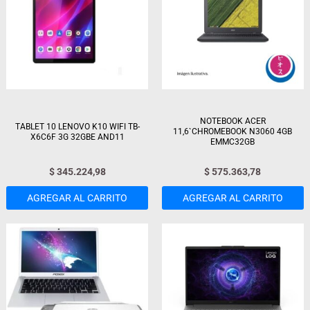
NOTEBOOK ACER
TABLET 10 LENOVO K10 WIFI TB-
11,6`CHROMEBOOK N3060 4GB
X6C6F 3G 32GBE AND11
EMMC32GB
$
345.224,98
$
575.363,78
AGREGAR AL CARRITO
AGREGAR AL CARRITO