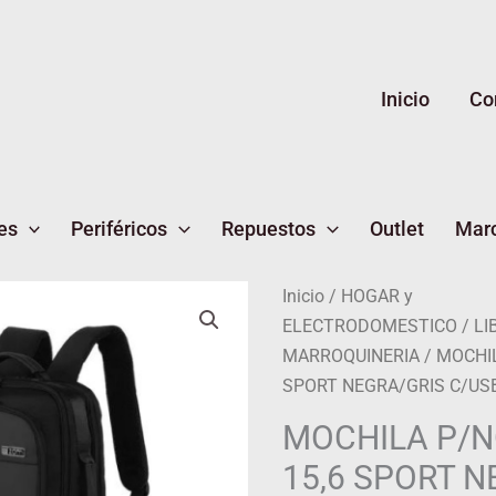
Inicio
Co
es
Periféricos
Repuestos
Outlet
Mar
MOCHILA
Inicio
/
HOGAR y
P/NOTEBOOK
ELECTRODOMESTICO
/
LI
15,6
MARROQUINERIA
/ MOCHI
SPORT
SPORT NEGRA/GRIS C/US
NEGRA/GRIS
MOCHILA P/
C/USB
15,6 SPORT N
ZOM