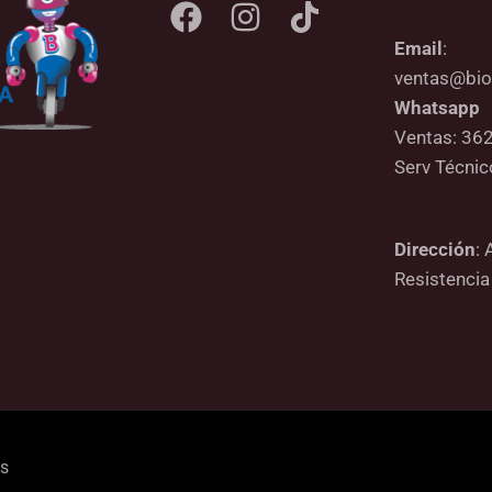
Email
:
ventas@bio
Whatsapp
Ventas: 36
Serv Técni
Dirección
: 
Resistencia
os