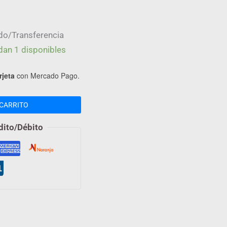
do/Transferencia
dan 1 disponibles
rjeta
con Mercado Pago.
CARRITO
dito/Débito