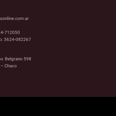
sonline.com.ar
24-712050
co: 3624-082267
Av. Belgrano 598
 – Chaco