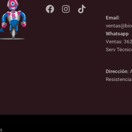
Email
:
ventas@bio
Whatsapp
Ventas: 36
Serv Técni
Dirección
: 
Resistencia
os