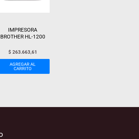
IMPRESORA
BROTHER HL-1200
$
263.663,61
AGREGAR AL
CARRITO
o