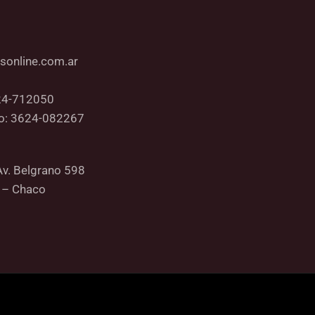
sonline.com.ar
24-712050
co: 3624-082267
Av. Belgrano 598
 – Chaco