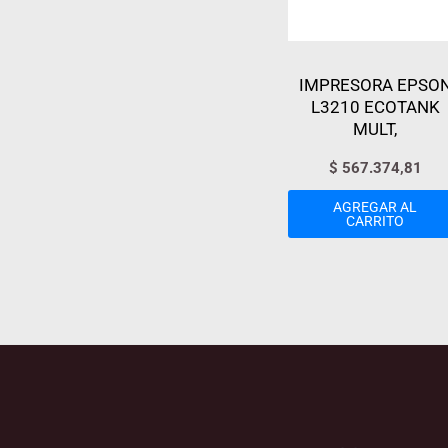
IMPRESORA EPSO
L3210 ECOTANK
MULT,
$
567.374,81
AGREGAR AL
CARRITO