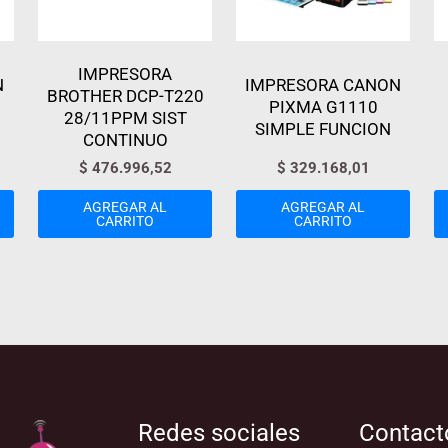
IMPRESORA
N
IMPRESORA CANON
BROTHER DCP-T220
PIXMA G1110
28/11PPM SIST
SIMPLE FUNCION
CONTINUO
$
476.996,52
$
329.168,01
AGREGAR AL
AGREGAR AL
CARRITO
CARRITO
Redes sociales
Contact