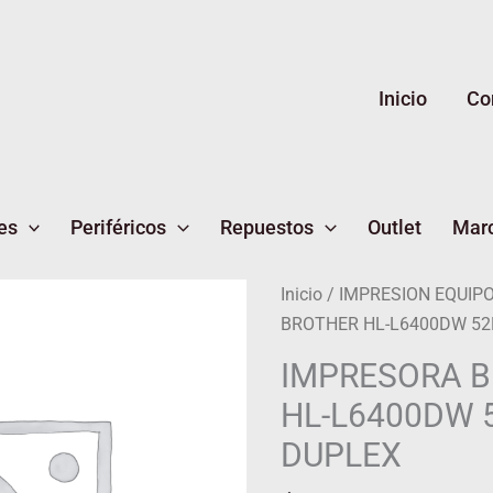
Inicio
Co
es
Periféricos
Repuestos
Outlet
Mar
Inicio
/
IMPRESION EQUIP
BROTHER HL-L6400DW 52
IMPRESORA 
HL-L6400DW 
DUPLEX