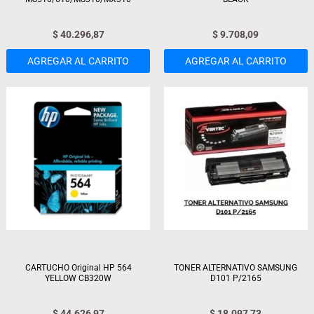
$
40.296,87
$
9.708,09
AGREGAR AL CARRITO
AGREGAR AL CARRITO
CARTUCHO Original HP 564
TONER ALTERNATIVO SAMSUNG
YELLOW CB320W
D101 P/2165
$
44.626,97
$
18.097,73