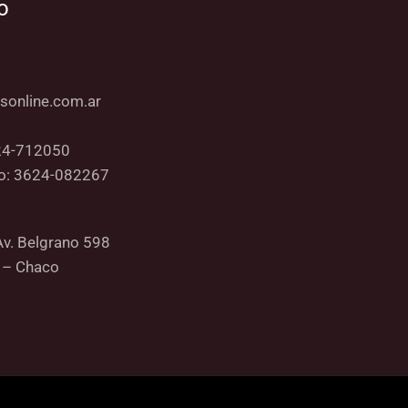
o
sonline.com.ar
24-712050
co: 3624-082267
Av. Belgrano 598
 – Chaco