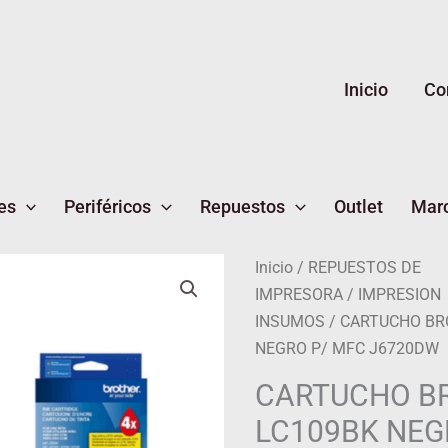
Inicio
Co
es
Periféricos
Repuestos
Outlet
Mar
CARTUCHO
Inicio
/
REPUESTOS DE
BROTHER
IMPRESORA
/
IMPRESION
LC109BK
INSUMOS
/ CARTUCHO BR
NEGRO
NEGRO P/ MFC J6720DW
P/
CARTUCHO B
MFC
LC109BK NEG
J6720DW