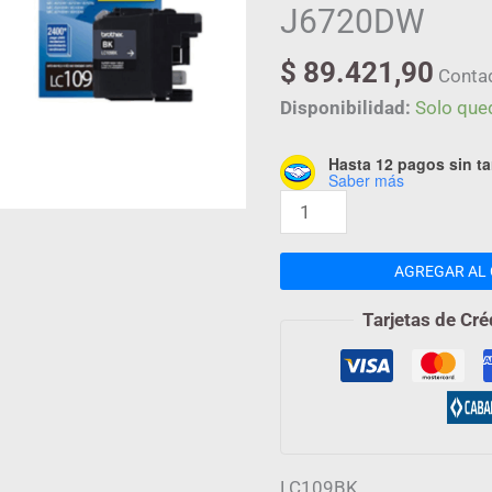
cantidad
J6720DW
$
89.421,90
Conta
Disponibilidad:
Solo que
Hasta 12 pagos sin ta
Saber más
AGREGAR AL 
Tarjetas de Cré
LC109BK