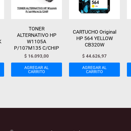
TONER
CARTUCHO Original
ALTERNATIVO HP
HP 564 YELLOW
K
W1105A
CB320W
P/107M135 C/CHIP
$
16.093,00
$
44.626,97
AGREGAR AL
AGREGAR AL
CARRITO
CARRITO