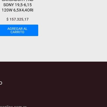
SONY 19,5-6,15
120W 6,5X4,4ORI
$
157.325,17
AGREGAR AL
CARRITO
o