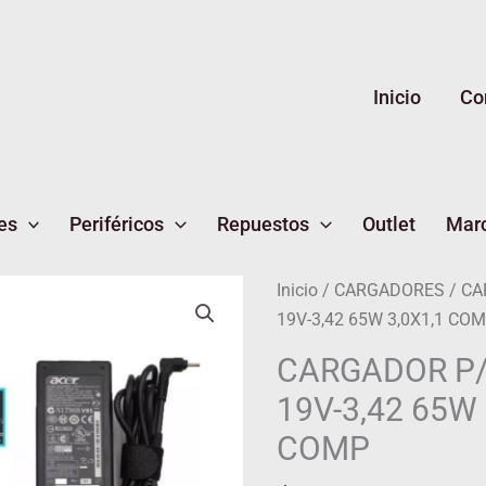
Inicio
Co
es
Periféricos
Repuestos
Outlet
Mar
CARGADOR
Inicio
/
CARGADORES
/ CA
P/NB
19V-3,42 65W 3,0X1,1 CO
ACER
CARGADOR P
19V-
19V-3,42 65W 
3,42
65W
COMP
3,0X1,1