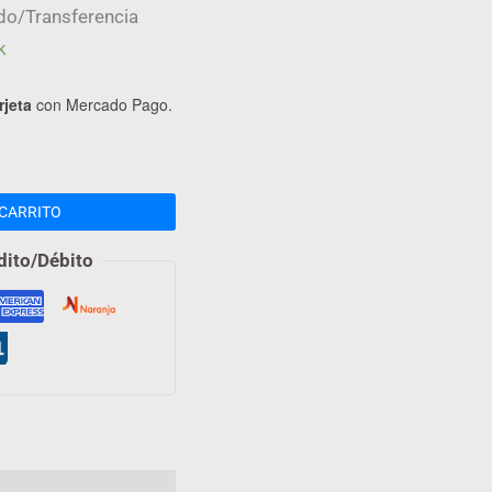
do/Transferencia
k
rjeta
con Mercado Pago.
CARRITO
dito/Débito