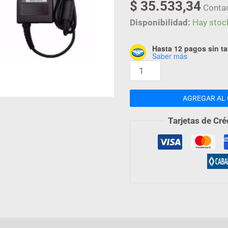
$
35.533,34
COMP
Conta
cantidad
Disponibilidad:
Hay stoc
Hasta 12 pagos sin ta
Saber más
AGREGAR AL 
Tarjetas de Cré