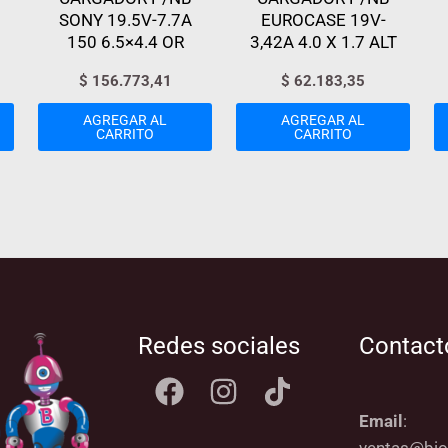
SONY 19.5V-7.7A
EUROCASE 19V-
150 6.5×4.4 OR
3,42A 4.0 X 1.7 ALT
$
156.773,41
$
62.183,35
AGREGAR AL
AGREGAR AL
CARRITO
CARRITO
Redes sociales
Contact
Email
: