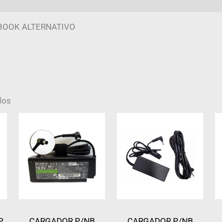
mación adicional
Valoraciones (0)
BOOK ALTERNATIVO
dos
P
CARGADOR P/NB
CARGADOR P/NB