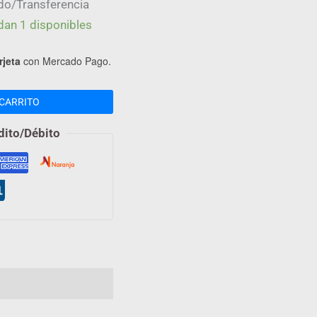
do/Transferencia
dan 1 disponibles
rjeta
con Mercado Pago.
CARRITO
dito/Débito