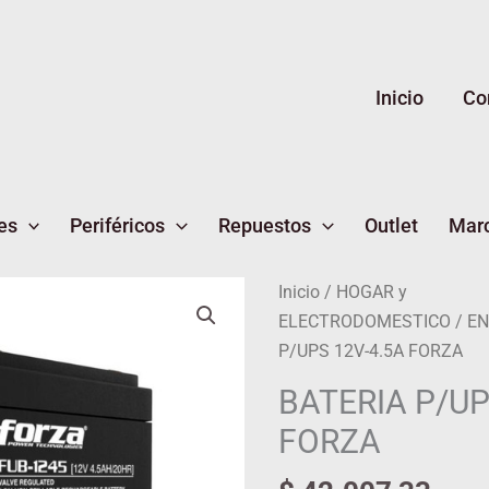
Inicio
Co
es
Periféricos
Repuestos
Outlet
Mar
BATERIA
Inicio
/
HOGAR y
P/UPS
ELECTRODOMESTICO
/
EN
12V-
P/UPS 12V-4.5A FORZA
4.5A
BATERIA P/UP
FORZA
FORZA
cantidad