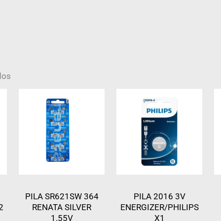
dos
PILA SR621SW 364
PILA 2016 3V
2
RENATA SILVER
ENERGIZER/PHILIPS
1.55V
X1