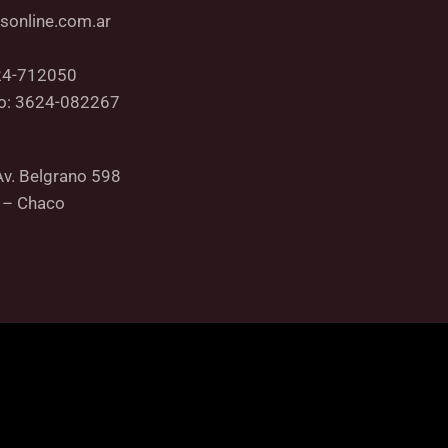
sonline.com.ar
24-712050
co: 3624-082267
Av. Belgrano 598
 – Chaco