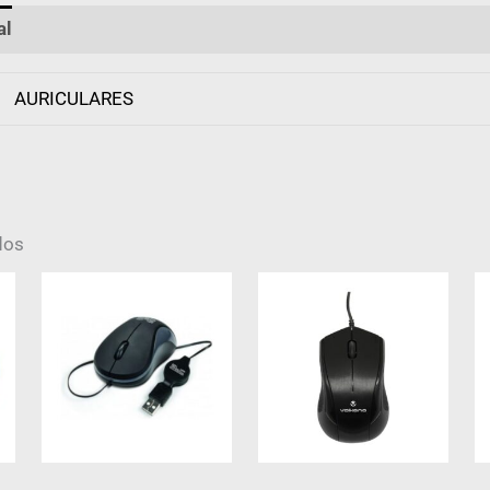
al
Valoraciones (0)
AURICULARES
dos