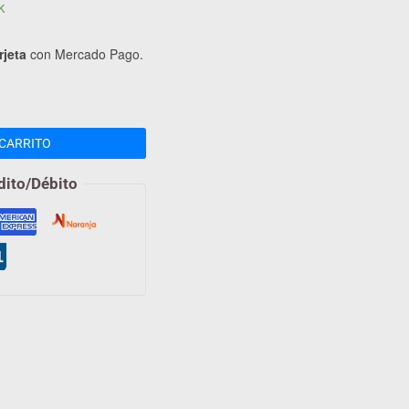
k
rjeta
con Mercado Pago.
CARRITO
dito/Débito