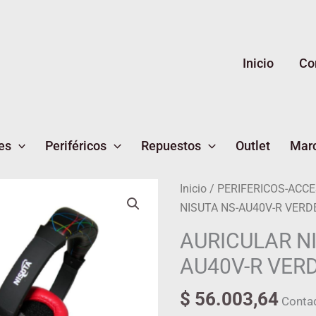
Inicio
Co
es
Periféricos
Repuestos
Outlet
Mar
AURICULAR
Inicio
/
PERIFERICOS-ACC
NISUTA
NISUTA NS-AU40V-R VERD
NS-
AURICULAR NI
AU40V-
AU40V-R VER
R
VERDE
$
56.003,64
Conta
ROJO