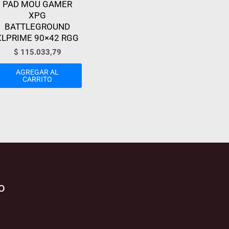
PAD MOU GAMER
XPG
BATTLEGROUND
XLPRIME 90×42 RGG
$
115.033,79
AGREGAR AL
CARRITO
o