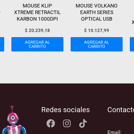
MOUSE KLIP
MOUSE VOLKANO
-
XTREME RETRACTIL
EARTH SERIES
KARBON 1000DPI
OPTICAL USB
$
20.239,18
$
10.127,99
AGREGAR AL
AGREGAR AL
CARRITO
CARRITO
Redes sociales
Contact
Email
: