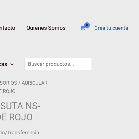
ntacto
Quienes Somos
Creá tu cuenta
Buscar
cas
ESORIOS
/ AURICULAR
E ROJO
SUTA NS-
DE ROJO
do/Transferencia