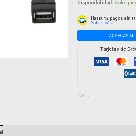
M
Disponibilidad:
Solo que
XTC
Hasta 12 pagos sin ta
cantidad
Saber más
AGREGAR AL 
Tarjetas de Cré
5250
al
Valoraciones (0)