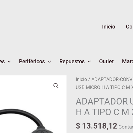
Inicio
Co
es
Periféricos
Repuestos
Outlet
Mar
ADAPTADOR
Inicio
/
ADAPTADOR-CONV
USB
USB MICRO H A TIPO C M 
MICRO
ADAPTADOR 
H
H A TIPO C M
A
TIPO
$
13.518,12
Conta
C