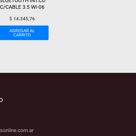
BLUETOOTH INT.CO
C/CABLE 3.5 WI-06
$
14.345,76
AGREGAR AL
CARRITO
o
sonline.com.ar