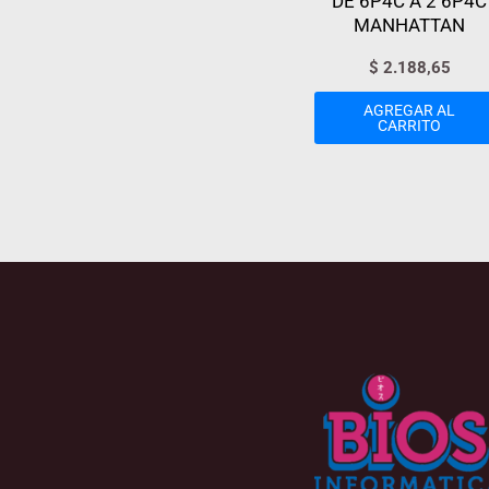
DE 6P4C A 2 6P4C
MANHATTAN
$
2.188,65
AGREGAR AL
CARRITO