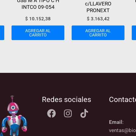
USB M A TIPO C H
c/LLAVERO
INTCO 09-054
PRONEXT
$
10.152,38
$
3.163,42
AGREGAR AL
AGREGAR AL
CARRITO
CARRITO
Redes sociales
Contact
Email
:
ventas@bio