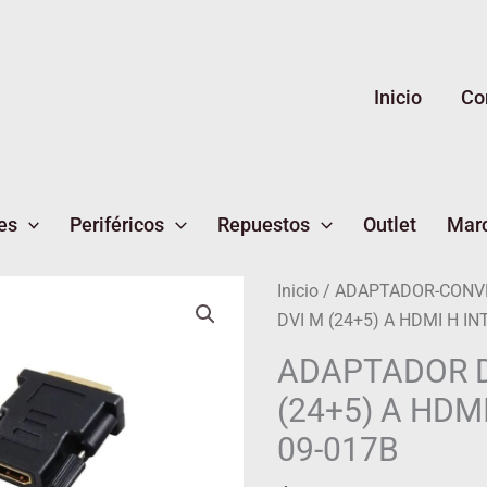
Inicio
Co
es
Periféricos
Repuestos
Outlet
Mar
ADAPTADOR
Inicio
/
ADAPTADOR-CONV
DVI
DVI M (24+5) A HDMI H IN
M
ADAPTADOR D
(24+5)
(24+5) A HDMI
A
HDMI
09-017B
H