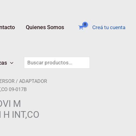
ntacto
Quienes Somos
Creá tu cuenta
Buscar
cas
ERSOR
/ ADAPTADOR
T,CO 09-017B
VI M
 H INT,CO