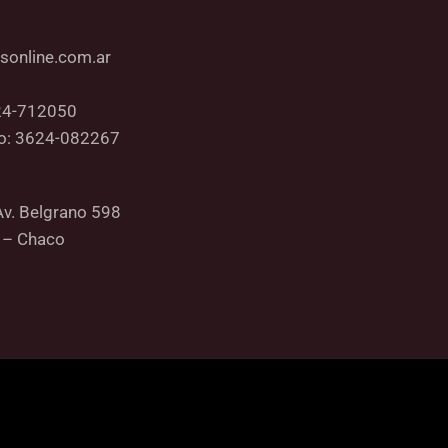
sonline.com.ar
24-712050
co: 3624-082267
Av. Belgrano 598
 – Chaco