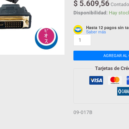
$
5.609,56
INT,CO
Contado
09-
Disponibilidad:
Hay stoc
017B
cantidad
Hasta 12 pagos sin ta
Saber más
AGREGAR AL 
Tarjetas de Cré
09-017B