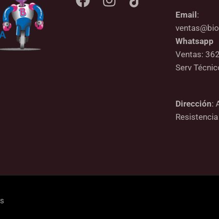
Email
:
ventas@bio
Whatsapp
Ventas: 36
Serv Técni
Dirección
: 
Resistencia
os