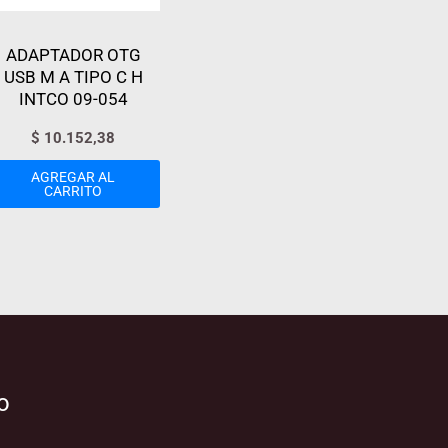
ADAPTADOR OTG
USB M A TIPO C H
INTCO 09-054
$
10.152,38
AGREGAR AL
CARRITO
o