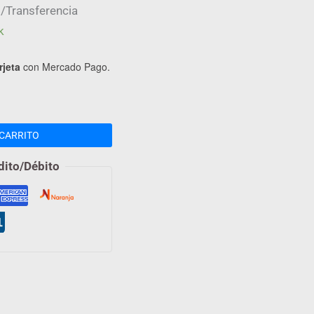
/Transferencia
k
rjeta
con Mercado Pago.
CARRITO
dito/Débito