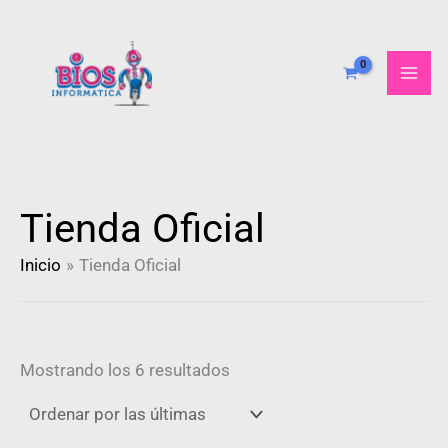
Ordenado
Ir
por
al
más
recientes
contenido
Tienda Oficial
Inicio
Tienda Oficial
Mostrando los 6 resultados