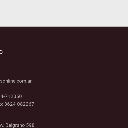
o
sonline.com.ar
24-712050
co: 3624-082267
Av. Belgrano 598