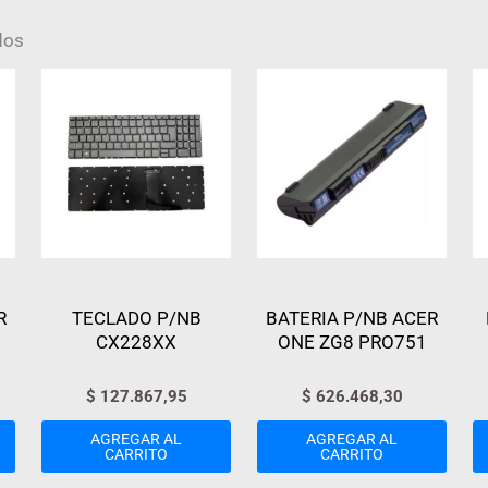
dos
R
TECLADO P/NB
BATERIA P/NB ACER
CX228XX
ONE ZG8 PRO751
$
127.867,95
$
626.468,30
AGREGAR AL
AGREGAR AL
CARRITO
CARRITO