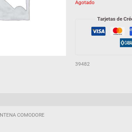
Agotado
Tarjetas de Cré
39482
mación adicional
Valoraciones (0)
 ANTENA COMODORE